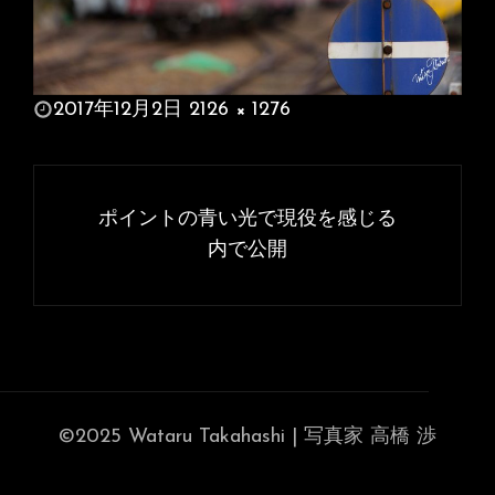
投
2017年12月2日
2126 × 1276
稿
フ
日:
ル
投
サ
稿
ポイントの青い光で現役を感じる
イ
ナ
内で公開
ズ
ビ
ゲ
ー
シ
ョ
©2025 Wataru Takahashi | 写真家 高橋 渉
ン