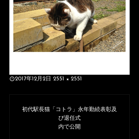
投
2017年12月2日
2551 × 2551
稿
フ
日:
ル
投
サ
稿
初代駅長猫「コトラ」永年勤続表彰及
イ
ナ
び退任式
ズ
内で公開
ビ
ゲ