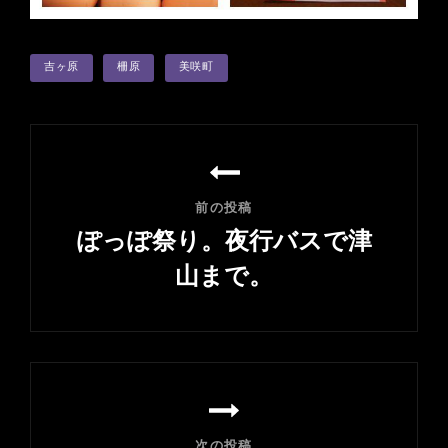
タ
吉ヶ原
柵原
美咲町
グ
投
稿
ナ
前の投稿
ビ
ぽっぽ祭り。夜行バスで津
ゲ
山まで。
ー
前
シ
の
ョ
投
ン
稿
次の投稿