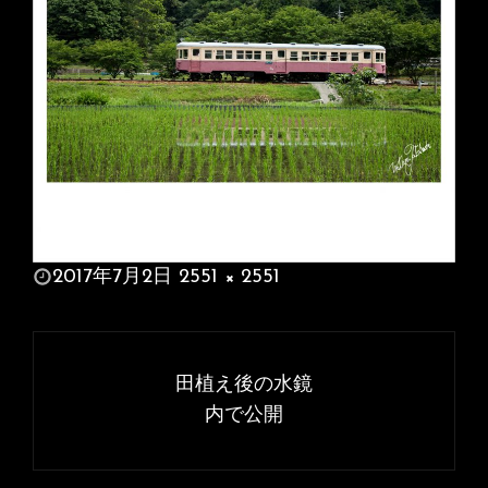
投
2017年7月2日
2551 × 2551
稿
フ
日:
ル
投
サ
稿
田植え後の水鏡
イ
ナ
内で公開
ズ
ビ
ゲ